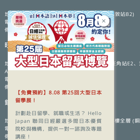
地址：九龍佐敦道9-11號高基大廈2樓全層 (佐敦站B2)
電話：2770 0993
傳真：2782 5328
旺角校
地址：九龍彌敦道608號總統商業大廈4樓 （旺角站E2
A2）
電話：2369 2379
傳真：2369 1660
【免費預約】8.08 第25回大型日本
留學展！
銅鑼灣校
計劃赴日留學、就職或生活？ Hello
地址：銅鑼灣軒尼詩道467號建德豐商業大廈3樓全層 (銅
Japan 聯同日經嚴選多間日本優質
電話：2397 7799
院校與機構，提供一對一諮詢及專題
傳真：2591 1680
講座！