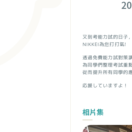
2
又到考能力試的日子
NIKKEI為您打打氣!
透過免費能力試對策
為同學們整理考試重
從而提升所有同學的應
応援していますよ！
相片集