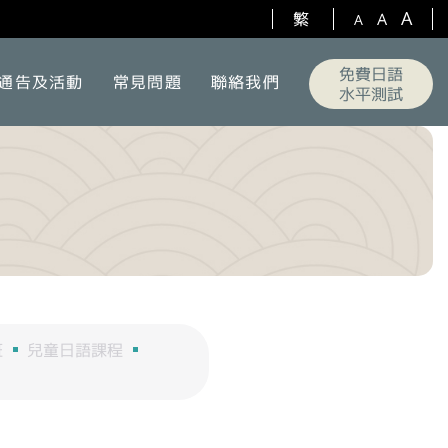
A
繁
A
A
免費日語
通告及活動
常見問題
聯絡我們
水平測試
班
兒童日語課程