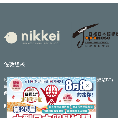
佐敦總校
地址：九龍佐敦道9-11號高基大廈2樓全層 (佐敦站B2)
電話：2770 0993
傳真：2782 5328
旺角校