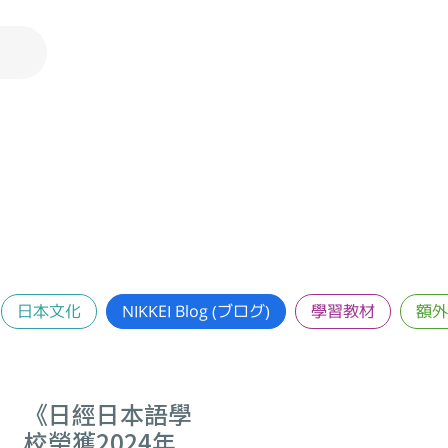
日本文化
NIKKEI Blog (ブログ)
學習教材
額外
《日經日本語學
校榮獲2024年