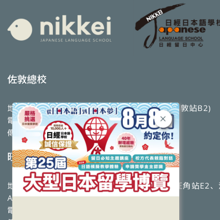
佐敦總校
地址：九龍佐敦道9-11號高基大廈2樓全層 (佐敦站B2)
電話：2770 0993
傳真：2782 5328
旺角校
地址：九龍彌敦道608號總統商業大廈4樓 （旺角站E2
A2）
電話：2369 2379